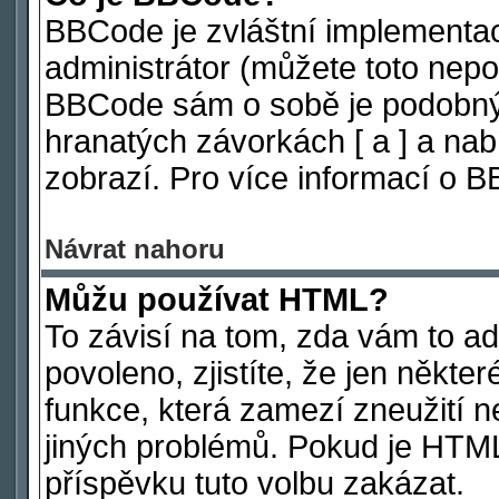
BBCode je zvláštní implementa
administrátor (můžete toto nepov
BBCode sám o sobě je podobný 
hranatých závorkách [ a ] a nabí
zobrazí. Pro více informací o 
Návrat nahoru
Můžu používat HTML?
To závisí na tom, zda vám to ad
povoleno, zjistíte, že jen někter
funkce, která zamezí zneužití n
jiných problémů. Pokud je HTM
příspěvku tuto volbu zakázat.