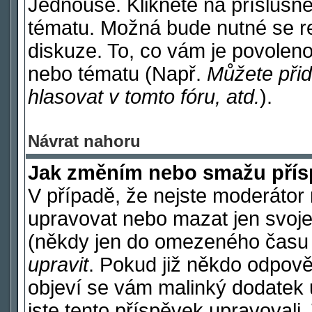
Jednouše. Klikněte na příslušné
tématu. Možná bude nutné se re
diskuze. To, co vám je povoleno
nebo tématu (Např.
Můžete přid
hlasovat v tomto fóru, atd.
).
Návrat nahoru
Jak změním nebo smažu pří
V případě, že nejste moderátor 
upravovat nebo mazat jen svoje
(někdy jen do omezeného času po
upravit
. Pokud již někdo odpově
objeví se vám malinký dodatek u
jste tento příspěvek upravovali