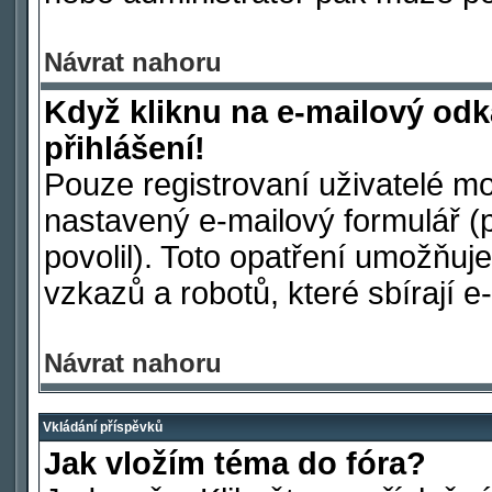
Návrat nahoru
Když kliknu na e-mailový odk
přihlášení!
Pouze registrovaní uživatelé mo
nastavený e-mailový formulář (
povolil). Toto opatření umožňu
vzkazů a robotů, které sbírají e
Návrat nahoru
Vkládání příspěvků
Jak vložím téma do fóra?