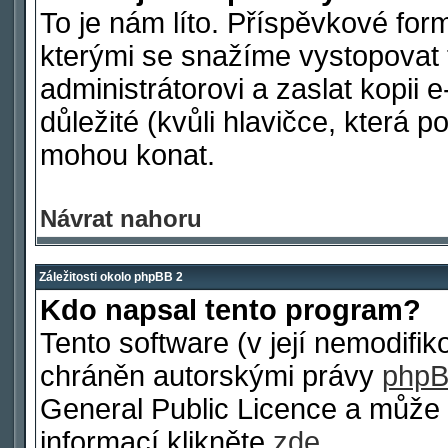
To je nám líto. Příspěvkové fo
kterými se snažíme vystopovat 
administrátorovi a zaslat kopii e
důležité (kvůli hlavičce, která 
mohou konat.
Návrat nahoru
Záležitosti okolo phpBB 2
Kdo napsal tento program?
Tento software (v její nemodifi
chráněn autorskými právy
phpB
General Public Licence a může b
informací klikněte
zde
.