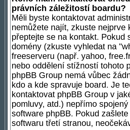
právních záležitostí boardu?
Měli byste kontaktovat administ
nemůžete najít, zkuste nejprve 
přeptejte se na kontakt. Pokud s
domény (zkuste vyhledat na "wh
freeserveru (např. yahoo, free
nebo oddělení stížností tohoto 
phpBB Group nemá vůbec žádnou
kdo a kde spravuje board. Je 
kontaktovat phpBB Group v jakéko
pomluvy, atd.) nepřímo spojen
software phpBB. Pokud zašlete 
softwaru třetí stranou, neoček