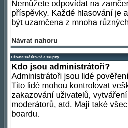
Nemůžete odpovídat na zamčen
příspěvky. Každé hlasování je
být uzamčena z mnoha různých
Návrat nahoru
Uživatelské úrovně a skupiny
Kdo jsou administrátoři?
Administrátoři jsou lidé pověře
Tito lidé mohou kontrolovat ve
zakazování uživatelů, vytvářen
moderátorů, atd. Mají také vš
boardu.