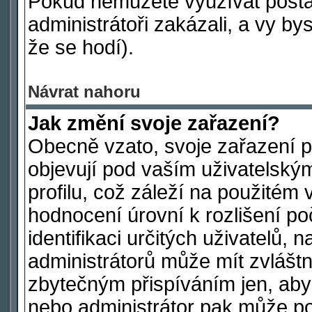
Pokud nemůžete využívat postav
administrátoři zakázali, a vy by
že se hodí).
Návrat nahoru
Jak změní svoje zařazení?
Obecně vzato, svoje zařazení 
objevují pod vaším uživatelsk
profilu, což záleží na použitém 
hodnocení úrovní k rozlišení po
identifikaci určitých uživatelů,
administrátorů může mít zvláštn
zbytečným přispíváním jen, aby
nebo administrátor pak může poč