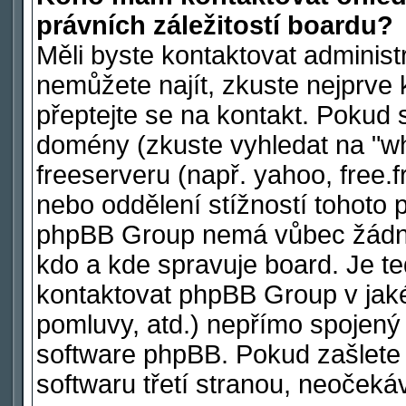
právních záležitostí boardu?
Měli byste kontaktovat administ
nemůžete najít, zkuste nejprve 
přeptejte se na kontakt. Pokud s
domény (zkuste vyhledat na "wh
freeserveru (např. yahoo, free
nebo oddělení stížností tohoto 
phpBB Group nemá vůbec žádnou
kdo a kde spravuje board. Je 
kontaktovat phpBB Group v jakéko
pomluvy, atd.) nepřímo spojen
software phpBB. Pokud zašlete 
softwaru třetí stranou, neoček