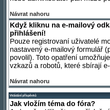
Návrat nahoru
Když kliknu na e-mailový odk
přihlášení!
Pouze registrovaní uživatelé mo
nastavený e-mailový formulář (
povolil). Toto opatření umožňu
vzkazů a robotů, které sbírají e
Návrat nahoru
Vkládání příspěvků
Jak vložím téma do fóra?