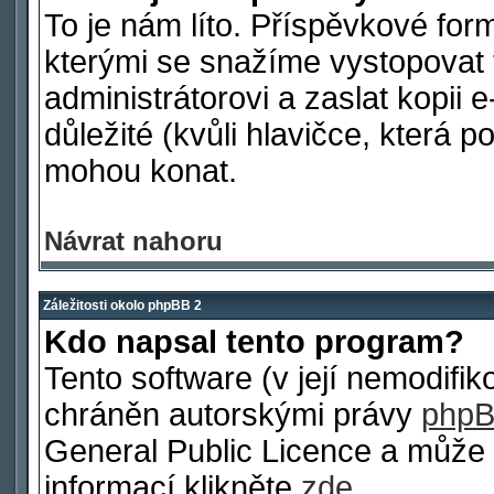
To je nám líto. Příspěvkové fo
kterými se snažíme vystopovat 
administrátorovi a zaslat kopii e
důležité (kvůli hlavičce, která 
mohou konat.
Návrat nahoru
Záležitosti okolo phpBB 2
Kdo napsal tento program?
Tento software (v její nemodifi
chráněn autorskými právy
phpB
General Public Licence a může b
informací klikněte
zde
.