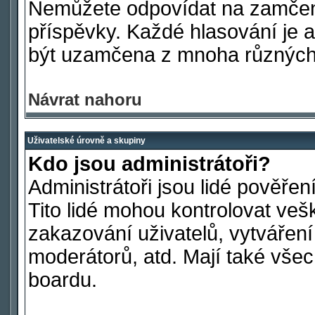
Nemůžete odpovídat na zamčen
příspěvky. Každé hlasování je
být uzamčena z mnoha různých
Návrat nahoru
Uživatelské úrovně a skupiny
Kdo jsou administrátoři?
Administrátoři jsou lidé pověře
Tito lidé mohou kontrolovat ve
zakazování uživatelů, vytvářen
moderátorů, atd. Mají také vš
boardu.