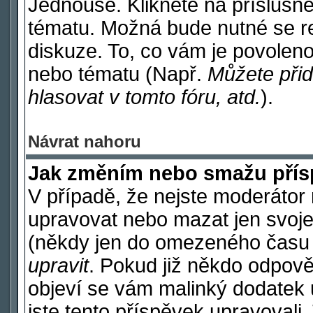
Jednouše. Klikněte na příslušné
tématu. Možná bude nutné se re
diskuze. To, co vám je povoleno
nebo tématu (Např.
Můžete přid
hlasovat v tomto fóru, atd.
).
Návrat nahoru
Jak změním nebo smažu pří
V případě, že nejste moderátor 
upravovat nebo mazat jen svoje
(někdy jen do omezeného času po
upravit
. Pokud již někdo odpově
objeví se vám malinký dodatek u
jste tento příspěvek upravovali