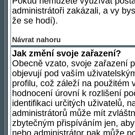
Pokud nemůžete využívat postav
administrátoři zakázali, a vy by
že se hodí).
Návrat nahoru
Jak změní svoje zařazení?
Obecně vzato, svoje zařazení 
objevují pod vaším uživatelsk
profilu, což záleží na použitém 
hodnocení úrovní k rozlišení po
identifikaci určitých uživatelů,
administrátorů může mít zvláštn
zbytečným přispíváním jen, aby
nebo administrátor pak může poč