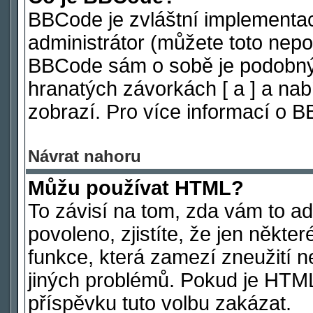
BBCode je zvláštní implementa
administrátor (můžete toto nepov
BBCode sám o sobě je podobný 
hranatých závorkách [ a ] a nabí
zobrazí. Pro více informací o 
Návrat nahoru
Můžu používat HTML?
To závisí na tom, zda vám to ad
povoleno, zjistíte, že jen někter
funkce, která zamezí zneužití n
jiných problémů. Pokud je HTM
příspěvku tuto volbu zakázat.