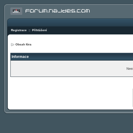
Registrace
::
Přihlášení
Obsah fóra
Informace
Neex