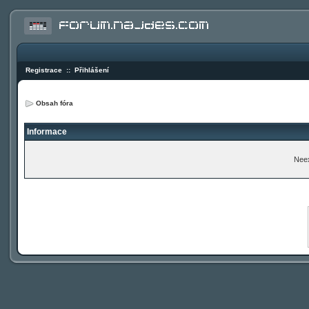
Registrace
::
Přihlášení
Obsah fóra
Informace
Neex