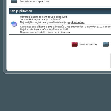
Nebojíme se zeptat žen!
Kdo je přítomen
Uživatelé zaslali celkem
40694
příspěvků.
Je zde
598
registrovaných uživatelů.
Nejnovějším registrovaným uživatelem je
peptidetracker
.
Celkem je zde přítomno
193
uživatelů: 0 registrovaných, 0 skrytých a 193 an
Nejvíce zde bylo současně přítomno
2446
Registrovaní uživatelé: nikdo není přítomen
Nové příspěvky