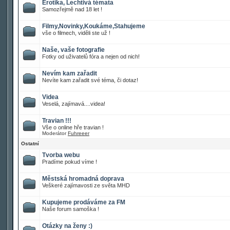
Erotika, Lechtivá témata
Samozřejmě nad 18 let !
Filmy,Novinky,Koukáme,Stahujeme
vše o filmech, viděli ste už !
Naše, vaše fotografie
Fotky od uživatelů fóra a nejen od nich!
Nevím kam zařadit
Nevíte kam zařadit své téma, či dotaz!
Videa
Veselá, zajímavá....videa!
Travian !!!
Vše o online hře travian !
Moderátor
Fuhreeer
Ostatní
Tvorba webu
Pradíme pokud víme !
Městská hromadná doprava
Veškeré zajímavosti ze světa MHD
Kupujeme prodáváme za FM
Naše forum samoška !
Otázky na ženy :)