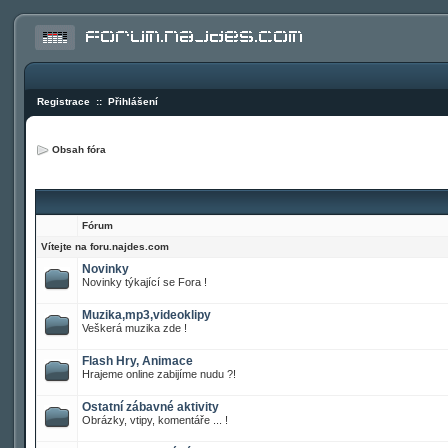
Registrace
::
Přihlášení
Obsah fóra
Fórum
Vítejte na foru.najdes.com
Novinky
Novinky týkající se Fora !
Muzika,mp3,videoklipy
Veškerá muzika zde !
Flash Hry, Animace
Hrajeme online zabijíme nudu ?!
Ostatní zábavné aktivity
Obrázky, vtipy, komentáře ... !