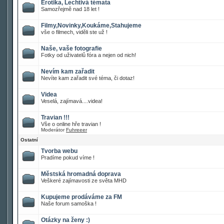
Erotika, Lechtivá témata
Samozřejmě nad 18 let !
Filmy,Novinky,Koukáme,Stahujeme
vše o filmech, viděli ste už !
Naše, vaše fotografie
Fotky od uživatelů fóra a nejen od nich!
Nevím kam zařadit
Nevíte kam zařadit své téma, či dotaz!
Videa
Veselá, zajímavá....videa!
Travian !!!
Vše o online hře travian !
Moderátor
Fuhreeer
Ostatní
Tvorba webu
Pradíme pokud víme !
Městská hromadná doprava
Veškeré zajímavosti ze světa MHD
Kupujeme prodáváme za FM
Naše forum samoška !
Otázky na ženy :)