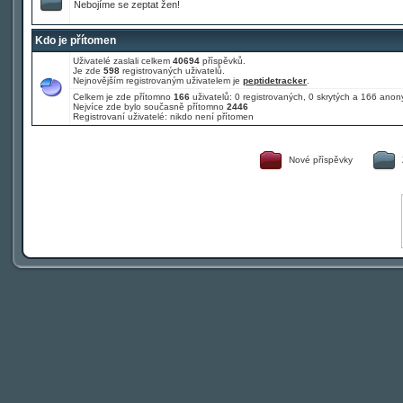
Nebojíme se zeptat žen!
Kdo je přítomen
Uživatelé zaslali celkem
40694
příspěvků.
Je zde
598
registrovaných uživatelů.
Nejnovějším registrovaným uživatelem je
peptidetracker
.
Celkem je zde přítomno
166
uživatelů: 0 registrovaných, 0 skrytých a 166 an
Nejvíce zde bylo současně přítomno
2446
Registrovaní uživatelé: nikdo není přítomen
Nové příspěvky