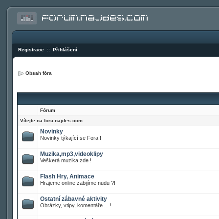
Registrace
::
Přihlášení
Obsah fóra
Fórum
Vítejte na foru.najdes.com
Novinky
Novinky týkající se Fora !
Muzika,mp3,videoklipy
Veškerá muzika zde !
Flash Hry, Animace
Hrajeme online zabijíme nudu ?!
Ostatní zábavné aktivity
Obrázky, vtipy, komentáře ... !