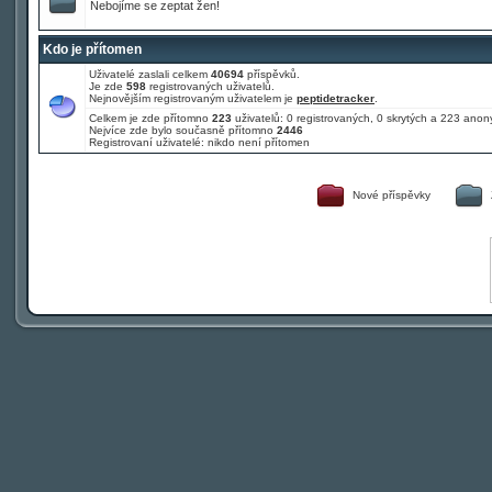
Nebojíme se zeptat žen!
Kdo je přítomen
Uživatelé zaslali celkem
40694
příspěvků.
Je zde
598
registrovaných uživatelů.
Nejnovějším registrovaným uživatelem je
peptidetracker
.
Celkem je zde přítomno
223
uživatelů: 0 registrovaných, 0 skrytých a 223 an
Nejvíce zde bylo současně přítomno
2446
Registrovaní uživatelé: nikdo není přítomen
Nové příspěvky