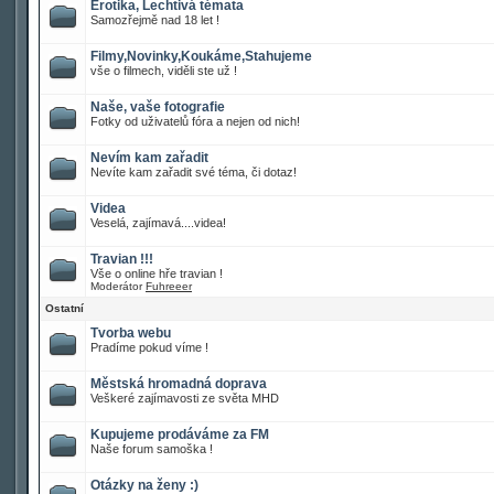
Erotika, Lechtivá témata
Samozřejmě nad 18 let !
Filmy,Novinky,Koukáme,Stahujeme
vše o filmech, viděli ste už !
Naše, vaše fotografie
Fotky od uživatelů fóra a nejen od nich!
Nevím kam zařadit
Nevíte kam zařadit své téma, či dotaz!
Videa
Veselá, zajímavá....videa!
Travian !!!
Vše o online hře travian !
Moderátor
Fuhreeer
Ostatní
Tvorba webu
Pradíme pokud víme !
Městská hromadná doprava
Veškeré zajímavosti ze světa MHD
Kupujeme prodáváme za FM
Naše forum samoška !
Otázky na ženy :)