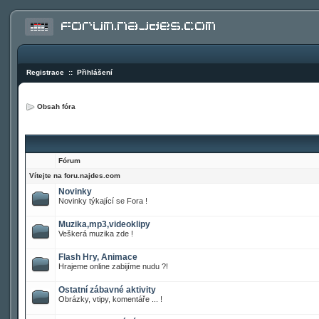
Registrace
::
Přihlášení
Obsah fóra
Fórum
Vítejte na foru.najdes.com
Novinky
Novinky týkající se Fora !
Muzika,mp3,videoklipy
Veškerá muzika zde !
Flash Hry, Animace
Hrajeme online zabijíme nudu ?!
Ostatní zábavné aktivity
Obrázky, vtipy, komentáře ... !