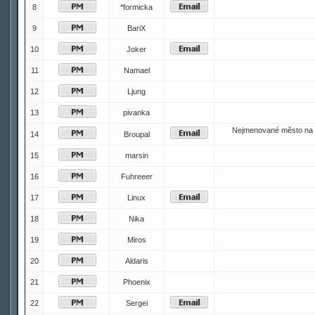
8
*formicka
9
BariX
10
Joker
11
Namael
12
Ljung
13
pivanka
Nejmenované město na 
14
Broupal
15
marsin
16
Fuhreeer
17
Linux
18
Nika
19
Miros
20
Aldaris
21
Phoenix
22
Sergei