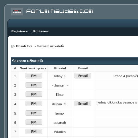
Registrace
::
Přihlášení
Obsah fóra
»
Seznam uživatelů
Seznam uživatelů
#
Soukromá zpráva
Uživatel
E-mail
1
Johny55
Praha 4 (vesnička
2
<:hunter:>
3
Kinte
jedna folklorická vesnice
4
dejnaa_O:
5
lamax
6
astaroth
7
Wlladko