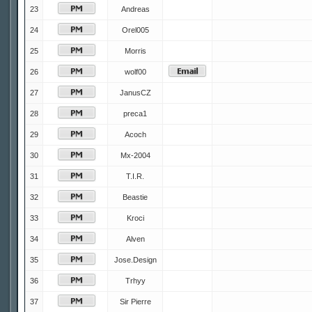
23
Andreas
24
Orel005
25
Morris
26
wolf00
27
JanusCZ
28
preca1
29
Acoch
30
Mx-2004
31
T.I.R.
32
Beastie
33
Kroci
34
Alven
35
Jose.Design
36
Trhyy
37
Sir Pierre