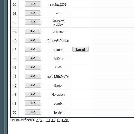
38
michal2287
39
+-=
Miloslav
40
Hebky
41
Fantomas
42
Fredy(!)Decko
43
eeccee
44
M@to
45
*****
46
paN MEtWjeTo
47
Speel
48
Nerubian
49
bugrik
50
Harden
Jdi na stránku
1
,
2
,
3
...
10
,
11
,
12
Další