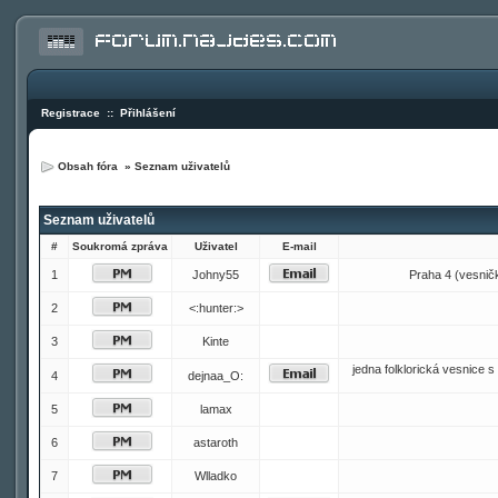
Registrace
::
Přihlášení
Obsah fóra
»
Seznam uživatelů
Seznam uživatelů
#
Soukromá zpráva
Uživatel
E-mail
1
Johny55
Praha 4 (vesnička
2
<:hunter:>
3
Kinte
jedna folklorická vesnice
4
dejnaa_O:
5
lamax
6
astaroth
7
Wlladko