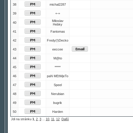
38
michal2287
39
+-=
Miloslav
40
Hebky
41
Fantomas
42
Fredy(!)Decko
43
eeccee
44
M@to
45
*****
46
paN MEtWjeTo
47
Speel
48
Nerubian
49
bugrik
50
Harden
Jdi na stránku
1
,
2
,
3
...
10
,
11
,
12
Další