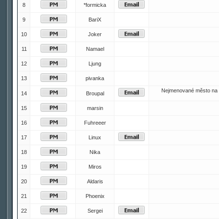
8
*formicka
9
BariX
10
Joker
11
Namael
12
Ljung
13
pivanka
Nejmenované město na 
14
Broupal
15
marsin
16
Fuhreeer
17
Linux
18
Nika
19
Miros
20
Aldaris
21
Phoenix
22
Sergei