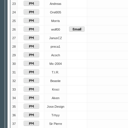
23
Andreas
24
Orel005
25
Morris
26
wolf00
27
JanusCZ
28
preca1
29
Acoch
30
Mx-2004
31
T.I.R.
32
Beastie
33
Kroci
34
Alven
35
Jose.Design
36
Trhyy
37
Sir Pierre