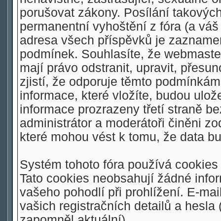
porušovat zákony. Posílání takovýc
permanentní vyhoštění z fóra (a váš 
adresa všech příspěvků je zaznamen
podmínek. Souhlasíte, že webmaster,
mají právo odstranit, upravit, přesu
zjistí, že odporuje těmto podmínkám.
informace, které vložíte, budou ulo
informace prozrazeny třetí straně 
administrátor a moderátoři činěni z
které mohou vést k tomu, že data 
Systém tohoto fóra používá cookies 
Tato cookies neobsahují žádné inform
vašeho pohodlí při prohlížení. E-mai
vašich registračních detailů a hesla
zapomněl aktuální).