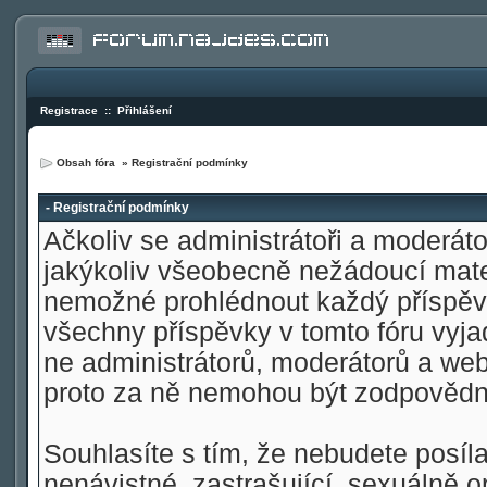
Registrace
::
Přihlášení
Obsah fóra
» Registrační podmínky
- Registrační podmínky
Ačkoliv se administrátoři a moderátoř
jakýkoliv všeobecně nežádoucí materi
nemožné prohlédnout každý příspěve
všechny příspěvky v tomto fóru vyja
ne administrátorů, moderátorů a web
proto za ně nemohou být zodpovědn
Souhlasíte s tím, že nebudete posíla
nenávistné, zastrašující, sexuálně o