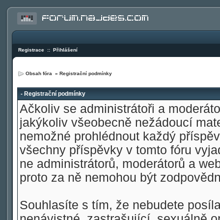
Registrace
::
Přihlášení
Obsah fóra
» Registrační podmínky
- Registrační podmínky
Ačkoliv se administrátoři a moderátoř
jakýkoliv všeobecně nežádoucí materi
nemožné prohlédnout každý příspěve
všechny příspěvky v tomto fóru vyja
ne administrátorů, moderátorů a web
proto za ně nemohou být zodpovědn
Souhlasíte s tím, že nebudete posíla
nenávistné, zastrašující, sexuálně o