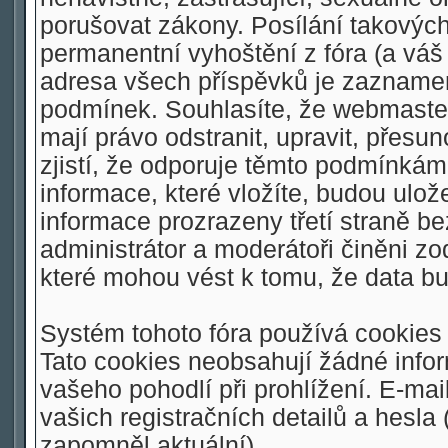
porušovat zákony. Posílání takovýc
permanentní vyhoštění z fóra (a váš 
adresa všech příspěvků je zaznamen
podmínek. Souhlasíte, že webmaster,
mají právo odstranit, upravit, přesu
zjistí, že odporuje těmto podmínkám.
informace, které vložíte, budou ulo
informace prozrazeny třetí straně 
administrátor a moderátoři činěni z
které mohou vést k tomu, že data 
Systém tohoto fóra používá cookies 
Tato cookies neobsahují žádné inform
vašeho pohodlí při prohlížení. E-mai
vašich registračních detailů a hesla
zapomněl aktuální).