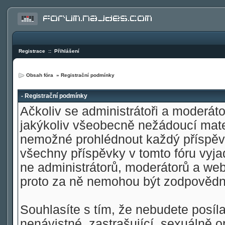
Registrace
::
Přihlášení
Obsah fóra
» Registrační podmínky
- Registrační podmínky
Ačkoliv se administrátoři a moderátoř
jakýkoliv všeobecně nežádoucí materi
nemožné prohlédnout každý příspěve
všechny příspěvky v tomto fóru vyja
ne administrátorů, moderátorů a web
proto za ně nemohou být zodpovědn
Souhlasíte s tím, že nebudete posíla
nenávistné, zastrašující, sexuálně o