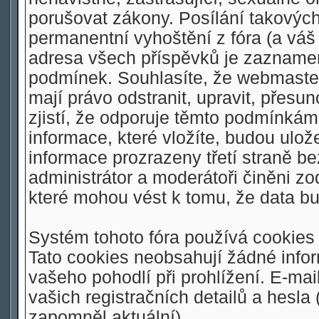
porušovat zákony. Posílání takovýc
permanentní vyhoštění z fóra (a váš 
adresa všech příspěvků je zaznamen
podmínek. Souhlasíte, že webmaster,
mají právo odstranit, upravit, přesu
zjistí, že odporuje těmto podmínkám.
informace, které vložíte, budou ulo
informace prozrazeny třetí straně 
administrátor a moderátoři činěni z
které mohou vést k tomu, že data 
Systém tohoto fóra používá cookies 
Tato cookies neobsahují žádné inform
vašeho pohodlí při prohlížení. E-mai
vašich registračních detailů a hesla
zapomněl aktuální).