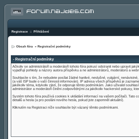
Registrace
::
Přihlášení
Obsah fóra
» Registrační podmínky
- Registrační podmínky
Ačkoliv se administrátoři a moderátoři tohoto fóra pokusí odstranit nebo upravit ja
vyjadřují pohledy a názory autora příspěvku a ne administrátorů, moderátorů a web
Souhlasíte s tím, že nebudete posílat žádné hanlivé, neslušné, vulgární, nenávistn
(a váš ISP bude o vaší činnosti informován). IP adresa všech příspěvků je zaznamen
jakékoliv téma, kdykoliv zjistí, že odporuje těmto podmínkám. Jako uživatel souhla
administrátor a moderátoři činěni zodpovědnými za jakékoliv hackerské pokusy, k
Systém tohoto fóra používá cookies k ukládání informací na vašem počítači. Tato coo
detailů a hesla (a pro posláni nového hesla, pokud jste zapomněl aktuální).
Kliknutím na Registraci níže souhlasíte být vázaný těmito podmínkami.