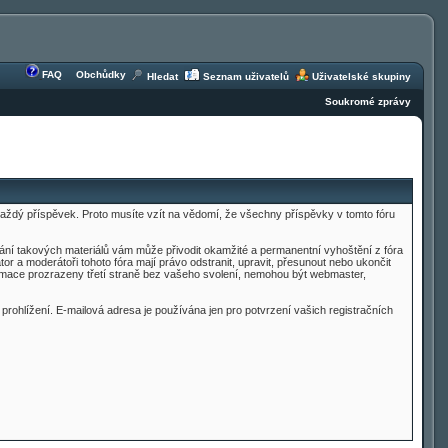
FAQ
Obchůdky
Hledat
Seznam uživatelů
Uživatelské skupiny
Soukromé zprávy
t každý příspěvek. Proto musíte vzít na vědomí, že všechny příspěvky v tomto fóru
ílání takových materiálů vám může přivodit okamžité a permanentní vyhoštění z fóra
 a moderátoři tohoto fóra mají právo odstranit, upravit, přesunout nebo ukončit
nformace prozrazeny třetí straně bez vašeho svolení, nemohou být webmaster,
 prohlížení. E-mailová adresa je používána jen pro potvrzení vašich registračních