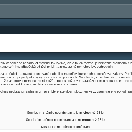
kýkoliv všeobecně nežádoucí materiál tak rychle, jak je to jen možné, je nemožné prohlédnou
mastera (mimo příspěvků od těchto lidí), a proto za ně nemohou být zodpovědní.
é, zastrašující, sexuálně orientované nebo jiné materiály, které mohou porušovat zákony. Pos
ávána pro případ potřeby vynucení těchto podmínek. Souhlasíte, že webmaster, administrátor
síte, že jakékoliv informace, které vložíte, budou uloženy v databázi. Dokud nebudou tyto i
teré mohou vést k tomu, že data budou kompromitována.
kies neobsahují žádné informace, které jste vložil, slouží jen ke zvýšení vašeho pohodlí při
Souhlasím s těmito podmínkami a je mi
více
než 13 let.
Souhlasím s těmito podmínkami a je mi
méně
než 13 let.
Nesouhlasím s těmito podmínkami.