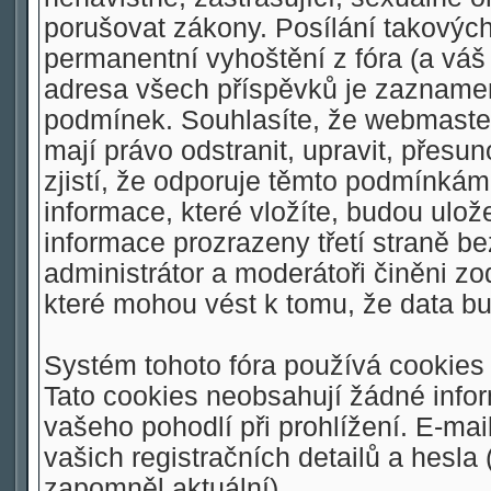
porušovat zákony. Posílání takovýc
permanentní vyhoštění z fóra (a váš 
adresa všech příspěvků je zaznamen
podmínek. Souhlasíte, že webmaster,
mají právo odstranit, upravit, přesu
zjistí, že odporuje těmto podmínkám.
informace, které vložíte, budou ulo
informace prozrazeny třetí straně 
administrátor a moderátoři činěni z
které mohou vést k tomu, že data 
Systém tohoto fóra používá cookies 
Tato cookies neobsahují žádné inform
vašeho pohodlí při prohlížení. E-mai
vašich registračních detailů a hesla
zapomněl aktuální).