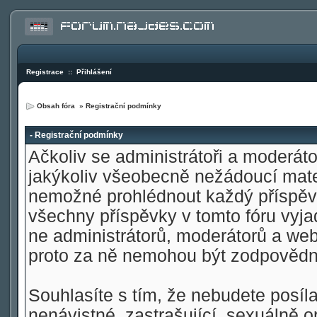
Registrace
::
Přihlášení
Obsah fóra
» Registrační podmínky
- Registrační podmínky
Ačkoliv se administrátoři a moderátoř
jakýkoliv všeobecně nežádoucí materi
nemožné prohlédnout každý příspěve
všechny příspěvky v tomto fóru vyja
ne administrátorů, moderátorů a web
proto za ně nemohou být zodpovědn
Souhlasíte s tím, že nebudete posíla
nenávistné, zastrašující, sexuálně o