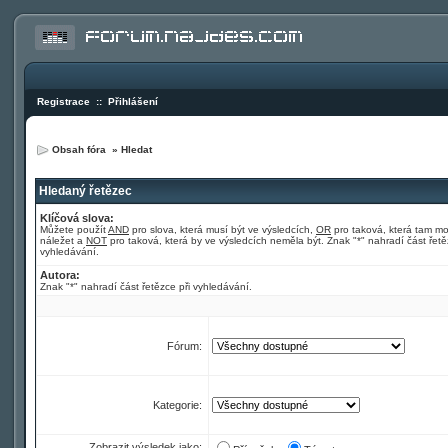
Registrace
::
Přihlášení
Obsah fóra
»
Hledat
Hledaný řetězec
Klíčová slova:
Můžete použít
AND
pro slova, která musí být ve výsledcích,
OR
pro taková, která tam m
náležet a
NOT
pro taková, která by ve výsledcích neměla být. Znak "*" nahradí část řetě
vyhledávání.
Autora:
Znak "*" nahradí část řetězce při vyhledávání.
Fórum:
Kategorie:
Zobrazit výsledek jako: