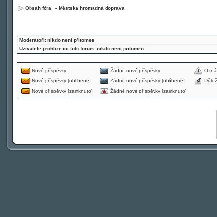
Obsah fóra
»
Městská hromadná doprava
Moderátoři: nikdo není přítomen
Uživatelé prohlížející toto fórum: nikdo není přítomen
Nové příspěvky
Žádné nové příspěvky
Ozná
Nové příspěvky [oblíbené]
Žádné nové příspěvky [oblíbené]
Důlež
Nové příspěvky [zamknuto]
Žádné nové příspěvky [zamknuto]