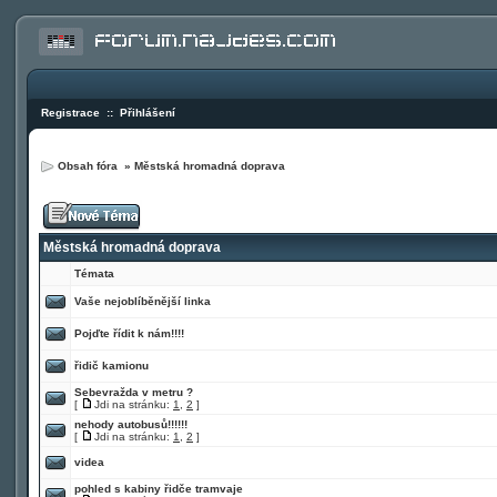
Registrace
::
Přihlášení
Obsah fóra
»
Městská hromadná doprava
Městská hromadná doprava
Témata
Vaše nejoblíběnější linka
Pojďte řídit k nám!!!!
řidič kamionu
Sebevražda v metru ?
[
Jdi na stránku:
1
,
2
]
nehody autobusů!!!!!!
[
Jdi na stránku:
1
,
2
]
videa
pohled s kabiny řidče tramvaje