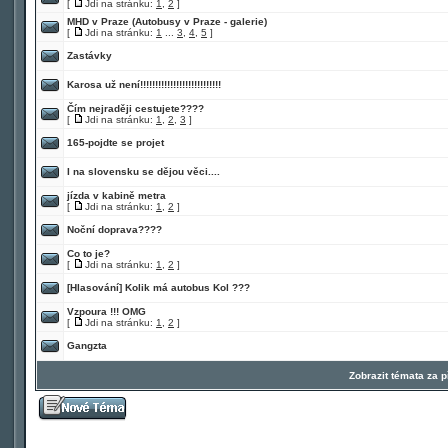
[
Jdi na stránku:
1
,
2
]
MHD v Praze (Autobusy v Praze - galerie)
[
Jdi na stránku:
1
...
3
,
4
,
5
]
Zastávky
Karosa už není!!!!!!!!!!!!!!!!!!!!!!!!!!!
Čím nejraději cestujete????
[
Jdi na stránku:
1
,
2
,
3
]
165-pojdte se projet
I na slovensku se dějou věci....
jízda v kabině metra
[
Jdi na stránku:
1
,
2
]
Noční doprava????
Co to je?
[
Jdi na stránku:
1
,
2
]
[Hlasování]
Kolik má autobus Kol ???
Vzpoura !!! OMG
[
Jdi na stránku:
1
,
2
]
Gangzta
Zobrazit témata za 