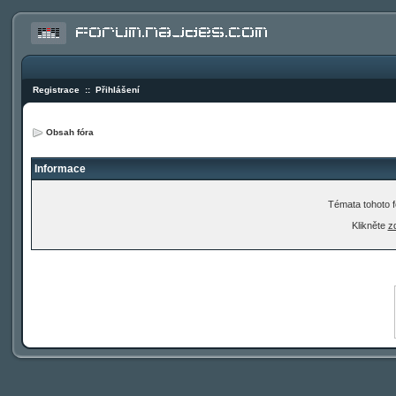
Registrace
::
Přihlášení
Obsah fóra
Informace
Témata tohoto f
Klikněte
z