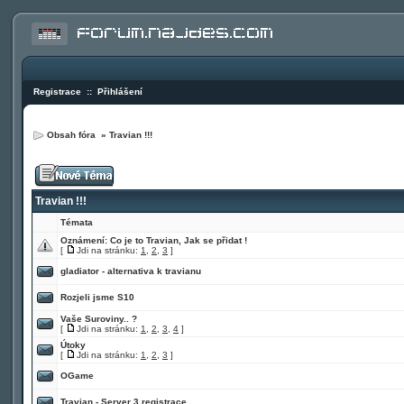
Registrace
::
Přihlášení
Obsah fóra
»
Travian !!!
Travian !!!
Témata
Oznámení:
Co je to Travian, Jak se přidat !
[
Jdi na stránku:
1
,
2
,
3
]
gladiator - alternativa k travianu
Rozjeli jsme S10
Vaše Suroviny.. ?
[
Jdi na stránku:
1
,
2
,
3
,
4
]
Útoky
[
Jdi na stránku:
1
,
2
,
3
]
OGame
Travian - Server 3 registrace