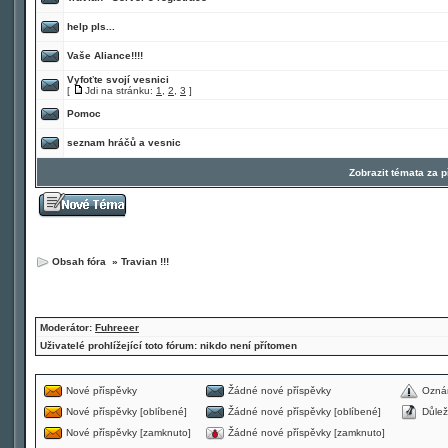
help pls...
Vaše Aliance!!!!
Vyfoťte svojí vesnici
[
Jdi na stránku:
1
,
2
,
3
]
Pomoc
seznam hráčů a vesnic
Zobrazit témata za 
Obsah fóra
»
Travian !!!
Moderátor:
Fuhreeer
Uživatelé prohlížející toto fórum: nikdo není přítomen
Nové příspěvky
Žádné nové příspěvky
Ozná
Nové příspěvky [oblíbené]
Žádné nové příspěvky [oblíbené]
Důlež
Nové příspěvky [zamknuto]
Žádné nové příspěvky [zamknuto]