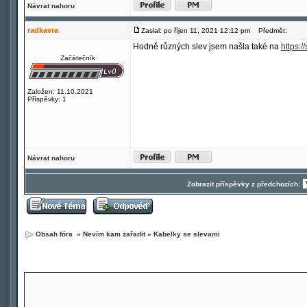
Návrat nahoru
radkavra
Zaslal: po říjen 11, 2021 12:12 pm
Předmět:
Hodně různých slev jsem našla také na
https:/
Začátečník
Založen: 11.10.2021
Příspěvky: 1
Návrat nahoru
Zobrazit příspěvky z předchozích:
Obsah fóra
»
Nevím kam zařadit
»
Kabelky se slevami