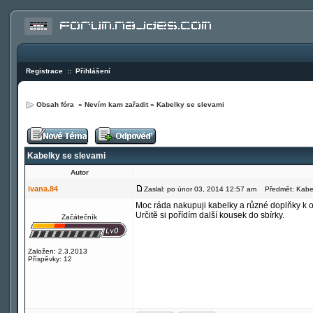
Registrace
::
Přihlášení
Obsah fóra
»
Nevím kam zařadit
»
Kabelky se slevami
Kabelky se slevami
Autor
ivana.84
Zaslal: po únor 03, 2014 12:57 am
Předmět: Kabel
Moc ráda nakupuji kabelky a různé doplňky k o
Určitě si pořídím další kousek do sbírky.
Začátečník
Založen: 2.3.2013
Příspěvky: 12