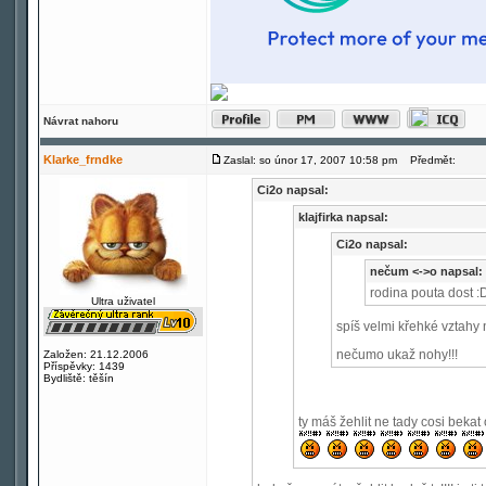
Návrat nahoru
Klarke_frndke
Zaslal: so únor 17, 2007 10:58 pm
Předmět:
Ci2o napsal:
klajfirka napsal:
Ci2o napsal:
nečum <->o napsal:
rodina pouta dost :
Ultra uživatel
spíš velmi křehké vztahy
nečumo ukaž nohy!!!
Založen: 21.12.2006
Příspěvky: 1439
Bydliště: těšín
ty máš žehlit ne tady cosi bekat