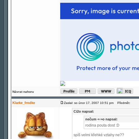
Návrat nahoru
Klarke_frndke
Zaslal: so únor 17, 2007 10:51 pm
Předmět:
Ci2o napsal:
nečum <->o napsal:
rodina pouta dost :D
spíš velmi křehké vztahy ne??