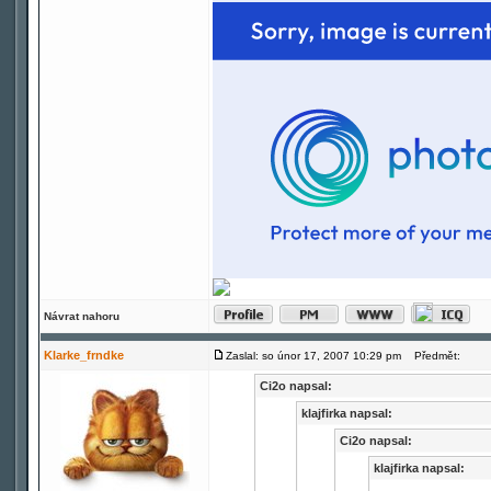
Návrat nahoru
Klarke_frndke
Zaslal: so únor 17, 2007 10:29 pm
Předmět:
Ci2o napsal:
klajfirka napsal:
Ci2o napsal:
klajfirka napsal: