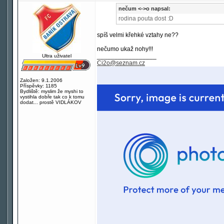
nečum <->o napsal:
rodina pouta dost :D
spíš velmi křehké vztahy ne??
nečumo ukaž nohy!!!
_________________
Ultra uživatel
Ci2o@seznam.cz
Založen: 9.1.2006
Příspěvky: 1185
Bydliště: myslim že myshi to
vystihla dobře tak co k tomu
dodat... prostě VIDLÁKOV