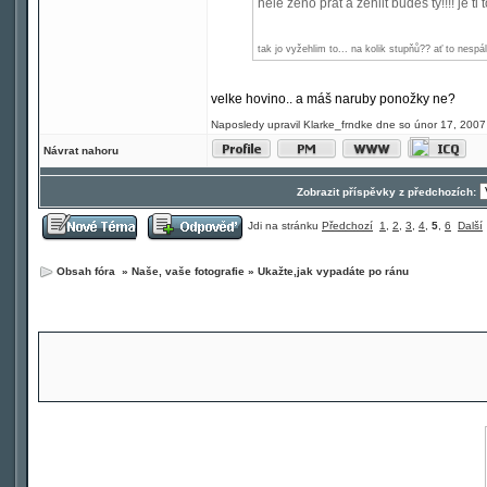
hele ženo prát a žehlit budeš ty!!!! je ti t
tak jo vyžehlim to... na kolik stupňů?? ať to nespá
velke hovino.. a máš naruby ponožky ne?
Naposledy upravil Klarke_frndke dne so únor 17, 2007
Návrat nahoru
Zobrazit příspěvky z předchozích:
Jdi na stránku
Předchozí
1
,
2
,
3
,
4
,
5
,
6
Další
Obsah fóra
»
Naše, vaše fotografie
»
Ukažte,jak vypadáte po ránu