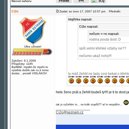
Návrat nahoru
Ci2o
Zaslal: so únor 17, 2007 10:57 pm
Předmět:
klajfirka napsal:
Ci2o napsal:
nečum <->o napsal:
rodina pouta dost :D
Ultra uživatel
spíš velmi křehké vztahy ne??
nečumo ukaž nohy!!!
Založen: 9.1.2006
Příspěvky: 1185
Bydliště: myslim že myshi to
vystihla dobře tak co k tomu
dodat... prostě VIDLÁKOV
ty máš žehlit ne tady cosi bekat o křeh
hele ženo prát a žehlit budeš ty!!!! je ti to dost ja
tak jo vyžehlim to... na kolik stupňů?? ať to nespálím...
_________________
Ci2o@seznam.cz