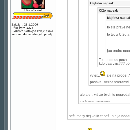
klajfirka napsal:
Ultra uživatel
Ci2o napsal:
klajfirka napsal
Založen: 23.1.2006
to ste prave n
Příspěvky: 1324
Bydliště: Klatovy a koleje okolo
vedoucí do zaprděných prdelý.
to tet vi Ci2o a
jau ondro neee
To není moc pech...
kdo dáá víííc??? pýč
vytěr...
ale na prodej..
pasáka.. velice tolerantní.
ale ale... víš že bych tě neprodal
kolik že to date pane nečumo??
nečumo ty dej kolik chceš.. ale ja neda