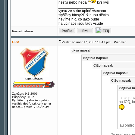
neštvi nebo nedá
kyš kyš
_________________
vyrvu ze sebe úplně všechno
slyšíš ty hlasy?Drž hubu děvko
nevíme nic, co jako bude
halucinace,jsou tady všude
Návrat nahoru
Ci2o
Zaslal: so únor 17, 2007 10:41 pm
Předmět:
tikva napsal:
klajfirka napsal:
Ci2o napsal:
klajfirka napsal:
Ultra uživatel
Ci2o napsal:
klajfirka n
Založen: 9.1.2006
Příspěvky: 1185
to ste pra
Bydliště: myslim že myshi to
na ICQ, to 
vystihla dobře tak co k tomu
dodat... prostě VIDLÁKOV
jau ondro
To není moc pe