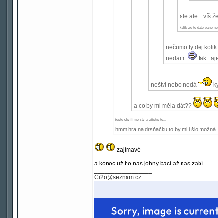
ale ale... víš 
kolik že to date pane 
nečumo ty dej kolik 
nedam..
tak.. aj
neštvi nebo nedá
ky
a co by mi měla dát??
ještě chvili mě štvi a zjistíš to...
hmm hra na drsňačku to by mi i šlo možná... 
zajímavé
a konec už bo nas johny bací až nas zabí
_________________
Ci2o@seznam.cz