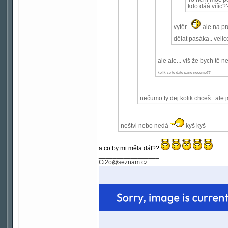
kdo dáá víííc?
vytěr...
ale na pro
dělat pasáka.. velice
ale ale... víš že bych tě n
kolik že to date pane nečumo??
nečumo ty dej kolik chceš.. ale 
neštvi nebo nedá
kyš kyš
a co by mi měla dát??
_________________
Ci2o@seznam.cz