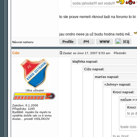
soda jahoda!!!! ani vodu!!!
to ste prave nemeli riknout tadi na forumo to bi s
jau ondro neee ja už budu hodna nebij mě...
Návrat nahoru
Ci2o
Zaslal: so únor 17, 2007 9:53 am
Předmět:
klajfirka napsal:
Ci2o napsal:
marťas napsal:
<Johny> napsal:
Ultra uživatel
Kroci napsal:
nečum <->
Založen: 9.1.2006
Kroci
Příspěvky: 1185
Bydliště: myslim že myshi to
to je 
vystihla dobře tak co k tomu
dodat... prostě VIDLÁKOV
toale cizo
to je zlost