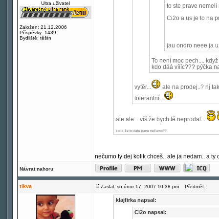
Ultra uživatel
to ste prave nemeli 
Ci2o a us je to na pr
Založen: 21.12.2006
Příspěvky: 1439
Bydliště: těšín
jau ondro neee ja u
To není moc pech.... kdy
kdo dáá víííc??? pýčka na
vytěr...
ale na prodej..? nj ta
tolerantní...
ale ale... víš že bych tě neprodal...
kolik že to date pane nečumo??
nečumo ty dej kolik chceš.. ale ja nedam.. a ty
Návrat nahoru
tikva
Zaslal: so únor 17, 2007 10:38 pm
Předmět:
klajfirka napsal:
Ci2o napsal: