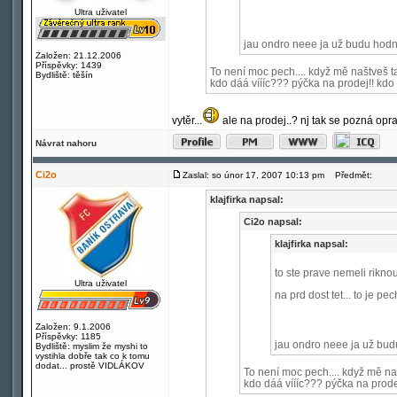
Ultra uživatel
jau ondro neee ja už budu hodn
Založen: 21.12.2006
Příspěvky: 1439
To není moc pech.... když mě naštveš 
Bydliště: těšín
kdo dáá víííc??? pýčka na prodej!! kdo 
vytěr...
ale na prodej..? nj tak se pozná oprav
Návrat nahoru
Ci2o
Zaslal: so únor 17, 2007 10:13 pm
Předmět:
klajfirka napsal:
Ci2o napsal:
klajfirka napsal:
to ste prave nemeli riknou
Ultra uživatel
na prd dost tet... to je pec
Založen: 9.1.2006
Příspěvky: 1185
jau ondro neee ja už bud
Bydliště: myslim že myshi to
vystihla dobře tak co k tomu
dodat... prostě VIDLÁKOV
To není moc pech.... když mě n
kdo dáá víííc??? pýčka na prodej