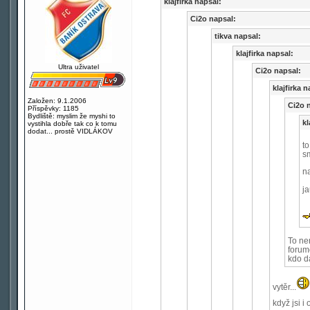
klajfirka napsal:
Ci2o napsal:
tikva napsal:
klajfirka napsal:
Ultra uživatel
Ci2o napsal:
klajfirka n
Založen: 9.1.2006
Ci2o 
Příspěvky: 1185
Bydliště: myslim že myshi to
kl
vystihla dobře tak co k tomu
dodat... prostě VIDLÁKOV
to
sm
na
ja
To ne
forum
kdo d
vytěr...
když jsi i