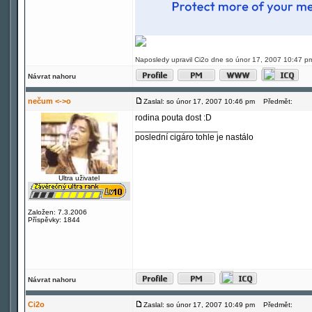
Naposledy upravil Ci2o dne so únor 17, 2007 10:47 pm
Návrat nahoru
nečum <->o
Zaslal: so únor 17, 2007 10:46 pm
Předmět:
rodina pouta dost :D
_________________
poslední cigáro tohle je nastálo
Ultra uživatel
Založen: 7.3.2006
Příspěvky: 1844
Návrat nahoru
Ci2o
Zaslal: so únor 17, 2007 10:49 pm
Předmět: