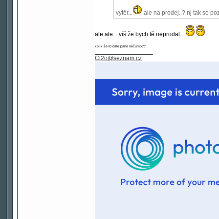
vytěr...
ale na prodej..? nj tak se poz
ale ale... víš že bych tě neprodal...
kolik že to date pane nečumo??
_________________
Ci2o@seznam.cz