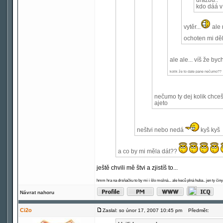
dražbu..
kdo dáá ví
vytěr...
ale 
ochoten mi děla
ale ale... víš že byc
kolik že to date pane nečumo??
nečumo ty dej kolik chceš
ajeto
neštvi nebo nedá
kyš kyš
a co by mi měla dát??
ještě chvili mě štvi a zjistíš to...
hmm hra na drsňačku to by mi i šlo možná... ale keců plná huba.. jen ty činy
Návrat nahoru
Ci2o
Zaslal: so únor 17, 2007 10:45 pm
Předmět: