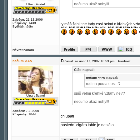
nečumo ukaž nohy!!!
Ultra uživatel
Založen: 21.12.2006
Příspěvky: 1439
ty máš žehlit ne tady cosi bekat o křehkých vzt
Bydliště: těšín
Návrat nahoru
nečum <->o
Zaslal: so únor 17, 2007 10:53 pm
Předmět:
Ci2o napsal:
nečum <->o napsal:
rodina pouta dost :D
spíš velmi křehké vztahy ne??
Ultra uživatel
nečumo ukaž nohy!!!
Založen: 7.3.2006
Příspěvky: 1844
chlupati
_________________
poslední cigáro tohle je nastálo