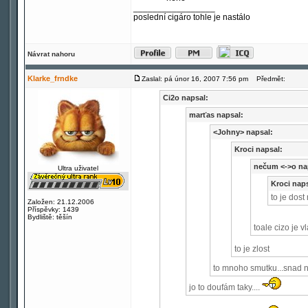
_________________
poslední cigáro tohle je nastálo
Návrat nahoru
Klarke_frndke
Zaslal: pá únor 16, 2007 7:56 pm
Předmět:
Ci2o napsal:
marťas napsal:
<Johny> napsal:
Kroci napsal:
nečum <->o na
Ultra uživatel
Kroci naps
to je dost
Založen: 21.12.2006
Příspěvky: 1439
Bydliště: těšín
toale cizo je v
to je zlost
to mnoho smutku...snad na
jo to doufám taky....