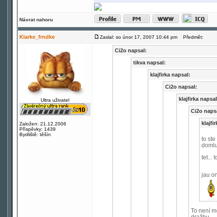
Návrat nahoru
Klarke_frndke
Zaslal: so únor 17, 2007 10:44 pm
Předmět:
Ci2o napsal:
tikva napsal:
klajfirka napsal:
Ci2o napsal:
klajfirka napsal
Ultra uživatel
Ci2o naps
klajfi
Založen: 21.12.2006
Příspěvky: 1439
Bydliště: těšín
to ste
domluv
tet... 
jau o
To není m