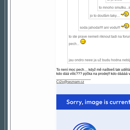
to mnoho smutku...s
jo to doufám taky....
soda jahoda!!!! ani vodu!!!
to ste prave nemeli riknout tadi na forum
pech...
jau ondro neee ja už budu hodna nebij
To není moc pech.... když mě naštveš tak uděl
kdo dáá víííc??? pýčka na prodej!! kdo dáááá ví
_________________
Ci2o@seznam.cz