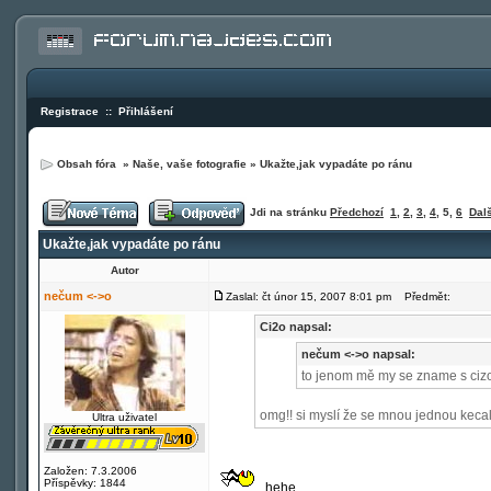
Registrace
::
Přihlášení
Obsah fóra
»
Naše, vaše fotografie
»
Ukažte,jak vypadáte po ránu
Jdi na stránku
Předchozí
1
,
2
,
3
,
4
,
5
,
6
Dalš
Ukažte,jak vypadáte po ránu
Autor
nečum <->o
Zaslal: čt únor 15, 2007 8:01 pm
Předmět:
Ci2o napsal:
nečum <->o napsal:
to jenom mě my se zname s cizo
omg!! si myslí že se mnou jednou kecal 
Ultra uživatel
Založen: 7.3.2006
Příspěvky: 1844
hehe