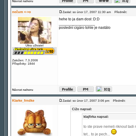
Návrat nahoru
nečum <->o
Zaslal: so únor 17, 2007 11:30 am
Předmět:
hehe to ja dam dost :D:D
_________________
poslední cigáro tohle je nastálo
Ultra uživatel
Založen: 7.3.2006
Příspěvky: 1844
Návrat nahoru
Klarke_frndke
Zaslal: so únor 17, 2007 3:06 pm
Předmět:
Ci2o napsal:
klajfirka napsal:
to ste prave nemeli riknout tadi 
tet... to je pech...